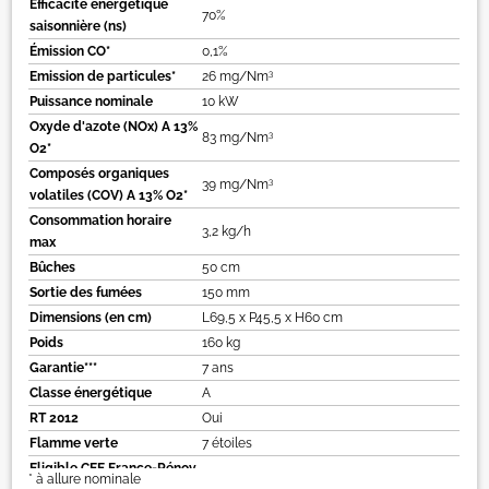
Efficacité énergétique
70%
saisonnière (ns)
Émission CO*
0,1%
3
Emission de particules*
26 mg/Nm
Puissance nominale
10 kW
Oxyde d'azote (NOx) A 13%
3
83 mg/Nm
O2*
Composés organiques
3
39 mg/Nm
volatiles (COV) A 13% O2*
Consommation horaire
3,2 kg/h
max
Bûches
50 cm
Sortie des fumées
150 mm
Dimensions (en cm)
L69,5 x P45,5 x H60 cm
Poids
160 kg
Garantie***
7 ans
Classe énergétique
A
RT 2012
Oui
Flamme verte
7 étoiles
Eligible CEE France-Rénov
* à allure nominale
Oui