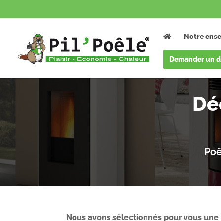
Notre ense
Demander un d
Dé
Poê
Nous avons sélectionnés pour vous une l