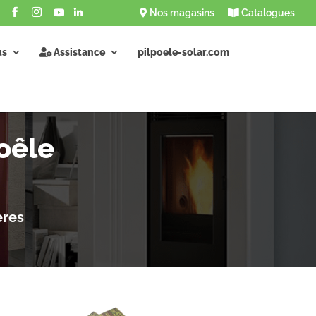
Nos magasins
Catalogues
us
Assistance
pilpoele-solar.com
oêle
ères