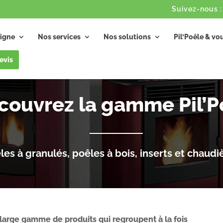
igne
Nos services
Nos solutions
Pil’Poêle & vo
evis
couvrez la gamme Pil’P
les à granulés, poêles à bois, inserts et chaudi
arge gamme de produits qui regroupent à la fois