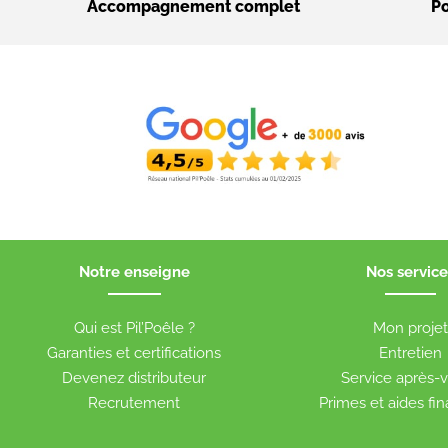
Accompagnement complet
Po
Notre enseigne
Nos service
Qui est Pil’Poêle ?
Mon proje
Garanties et certifications
Entretien
Devenez distributeur
Service après-
Recrutement
Primes et aides fi