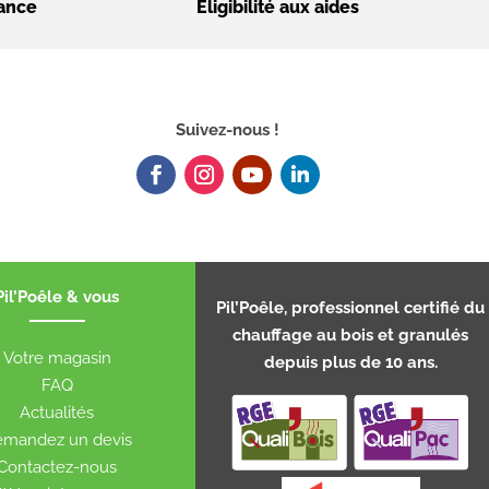
nance
Éligibilité aux aides
Suivez-nous !
Pil’Poêle & vous
Pil’Poêle, professionnel certifié du
chauffage au bois et granulés
Votre magasin
depuis plus de 10 ans.
FAQ
Actualités
mandez un devis
Contactez-nous