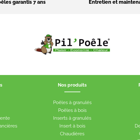
êles garantis 7 ans
Entretien et mainte
s
Nos produits
t
Poêles à granulés
Poêles à bois
vente
Inserts à granulés
nancières
Insert à bois
De
Chaudières