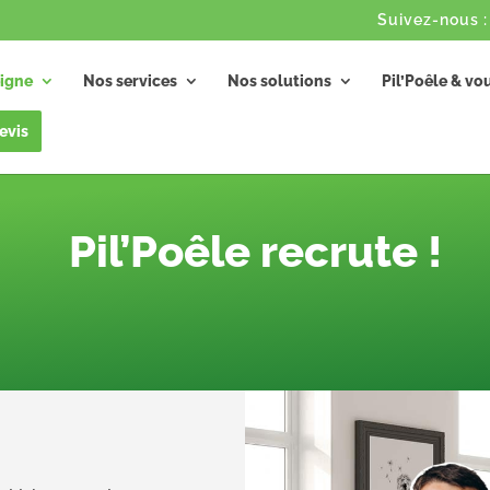
igne
Nos services
Nos solutions
Pil’Poêle & vo
evis
Pil’Poêle recrute !