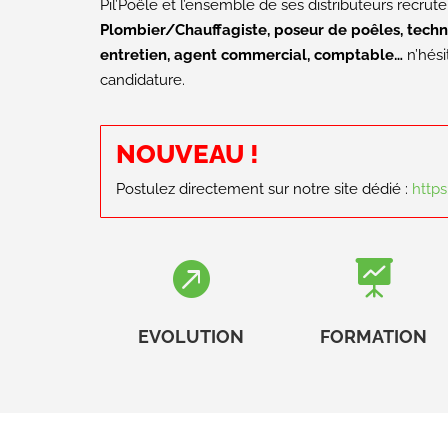
Pil’Poêle et l’ensemble de ses distributeurs recrute
Plombier/Chauffagiste, poseur de poêles, tech
entretien, agent commercial, comptable…
n’hési
candidature.
NOUVEAU !
Postulez directement sur notre site dédié :
https


EVOLUTION
FORMATION