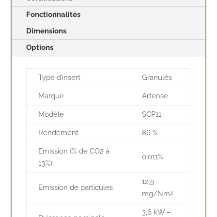
Fonctionnalités
Dimensions
Options
Type d’insert
Granulés
Marque
Artense
Modèle
SCP11
Rendement
86 %
Emission (% de CO2 à
0,011%
13%)
12,9
Emission de particules
3
mg/Nm
3,6 kW –