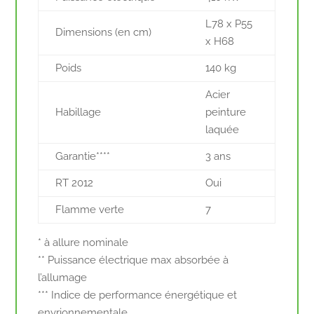
L78 x P55
Dimensions (en cm)
x H68
Poids
140 kg
Acier
Habillage
peinture
laquée
Garantie****
3 ans
RT 2012
Oui
Flamme verte
7
* à allure nominale
** Puissance électrique max absorbée à
l’allumage
*** Indice de performance énergétique et
envrionnementale