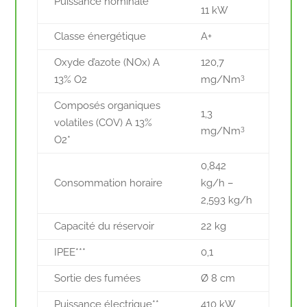
Puissance nominale
11 kW
Classe énergétique
A+
Oxyde d’azote (NOx) A
120,7
3
13% O2
mg/Nm
Composés organiques
1,3
volatiles (COV) A 13%
3
mg/Nm
O2*
0,842
Consommation horaire
kg/h –
2,593 kg/h
Capacité du réservoir
22 kg
IPEE***
0,1
Sortie des fumées
Ø 8 cm
Puissance électrique**
410 kW