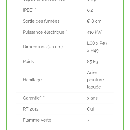
IPEE***
0,2
Sortie des fumées
Ø 8 cm
Puissance électrique**
410 kW
L68 x P49
Dimensions (en cm)
x H49
Poids
85 kg
Acier
Habillage
peinture
laquée
Garantie****
3 ans
RT 2012
Oui
Flamme verte
7