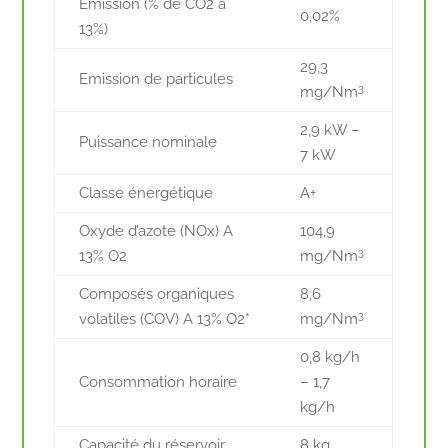
Emission (% de CO2 à
0,02%
13%)
29,3
Emission de particules
3
mg/Nm
2,9 kW –
Puissance nominale
7 kW
Classe énergétique
A+
Oxyde d’azote (NOx) A
104,9
3
13% O2
mg/Nm
Composés organiques
8,6
3
volatiles (COV) A 13% O2*
mg/Nm
0,8 kg/h
Consommation horaire
– 1,7
kg/h
Capacité du réservoir
8 kg