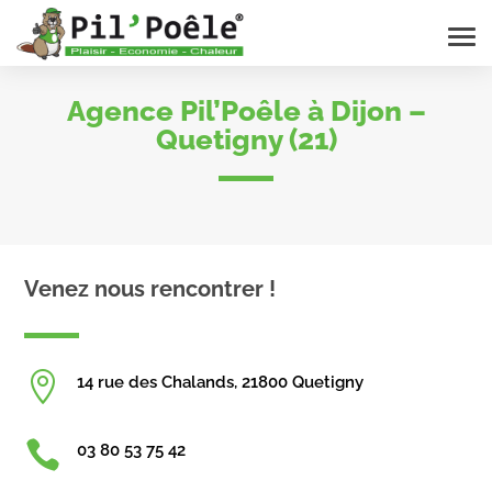
Agence Pil’Poêle à Dijon –
Quetigny (21)
Venez nous rencontrer !

14 rue des Chalands, 21800 Quetigny

03 80 53 75 42