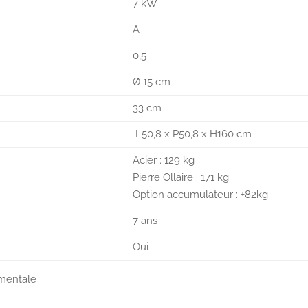
7 kW
A
0,5
Ø 15 cm
33 cm
L50,8 x P50,8 x H160 cm
Acier : 129 kg
Pierre Ollaire : 171 kg
Option accumulateur : +82kg
7 ans
Oui
ementale