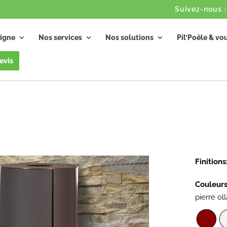
igne
Nos services
Nos solutions
Pil’Poêle & vo
evis
Finitions
Couleurs
pierre oll