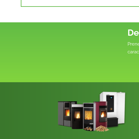
De
Prene
carac