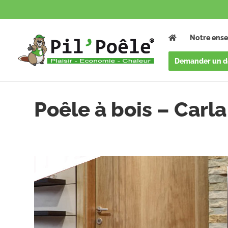
Notre ense
Demander un d
Accueil
/
Poêles à bois
/
Poêle à bois Carla
Poêle à bois – Carla