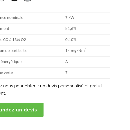
ance nominale
7 kW
ement
81,6%
de CO à 13% O2
0,10%
3
on de particules
14 mg/Nm
 énergétique
A
e verte
7
 nous pour obtenir un devis personnalisé et gratuit
nt.
ndez un devis