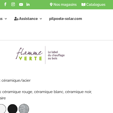
Nos magasins
Catalogues
us
Assistance
pilpoele-solar.com
:
céramique/acier
:
céramique rouge, céramique blanc, céramique noir,
aire