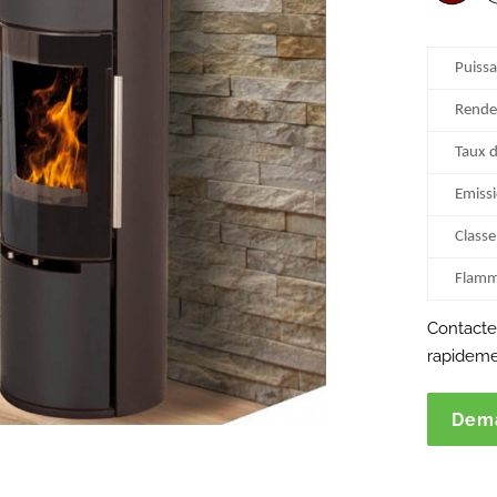
Puiss
Rend
Taux 
Emissi
Classe
Flamm
Contactez
rapideme
Dema