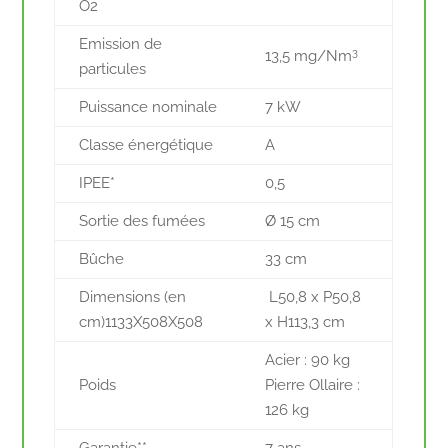
O2
Emission de
3
13,5 mg/Nm
particules
Puissance nominale
7 kW
Classe énergétique
A
IPEE*
0,5
Sortie des fumées
Ø 15 cm
Bûche
33 cm
Dimensions (en
L50,8 x P50,8
cm)1133X508X508
x H113,3 cm
Acier : 90 kg
Poids
Pierre Ollaire :
126 kg