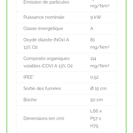
Emission de particules
3
mg/Nm
Puissance nominale
9 kW
Classe énergétique
A
Oxyde d’azote (NOx) A
81
3
13% O2
mg/Nm
Composés organiques
114
3
volatiles (COV) A 13% O2
mg/Nm
IPEE*
0,52
Sortie des fumées
Ø 15 cm
Bûche
50 cm
L66 x
Dimensions (en cm)
P57 x
H75