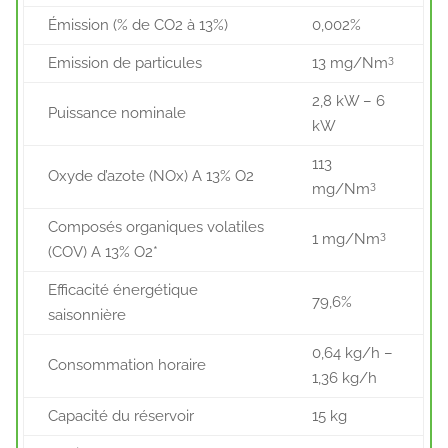
Émission (% de CO2 à 13%)
0,002%
3
Emission de particules
13 mg/Nm
2,8 kW – 6
Puissance nominale
kW
113
Oxyde d’azote (NOx) A 13% O2
3
mg/Nm
Composés organiques volatiles
3
1 mg/Nm
(COV) A 13% O2*
Efficacité énergétique
79,6%
saisonnière
0,64 kg/h –
Consommation horaire
1,36 kg/h
Capacité du réservoir
15 kg