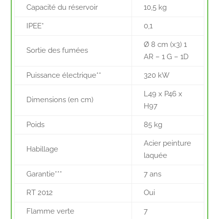
Capacité du réservoir
10,5 kg
IPEE*
0,1
Ø 8 cm (x3) 1
Sortie des fumées
AR – 1 G – 1D
Puissance électrique**
320 kW
L49 x P46 x
Dimensions (en cm)
H97
Poids
85 kg
Acier peinture
Habillage
laquée
Garantie***
7 ans
RT 2012
Oui
Flamme verte
7