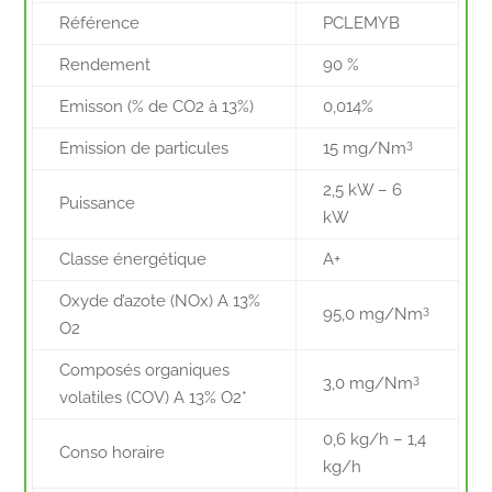
Référence
PCLEMYB
Rendement
90 %
Emisson (% de CO2 à 13%)
0,014%
3
Emission de particules
15 mg/Nm
2,5 kW – 6
Puissance
kW
Classe énergétique
A+
Oxyde d’azote (NOx) A 13%
3
95,0 mg/Nm
O2
Composés organiques
3
3,0 mg/Nm
volatiles (COV) A 13% O2*
0,6 kg/h – 1,4
Conso horaire
kg/h