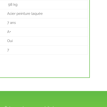
98 kg
Acier peinture laquée
7 ans
A+
Oui
7