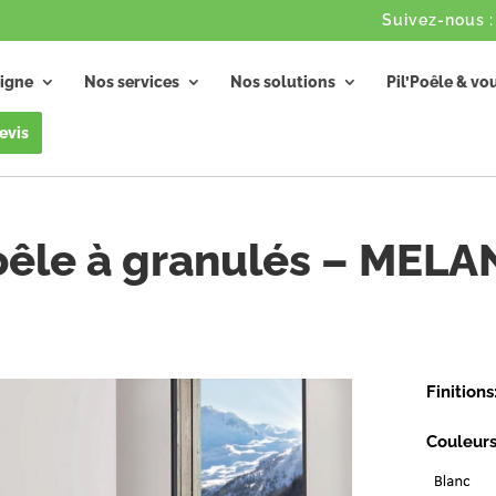
igne
Nos services
Nos solutions
Pil’Poêle & vo
evis
oêle à granulés – MELA
Finitions
Couleurs