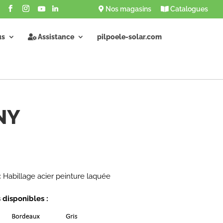
Nos magasins
Catalogues
us
Assistance
pilpoele-solar.com
NY
:
Habillage acier peinture laquée
 disponibles :