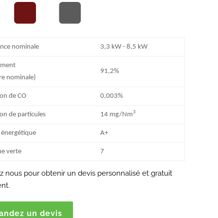
ance nominale
3,3 kW - 8,5 kW
ement
91,2%
ure nominale)
ion de CO
0,003%
3
on de particules
14 mg/Nm
 énergétique
A+
e verte
7
 nous pour obtenir un devis personnalisé et gratuit
nt.
ndez un devis