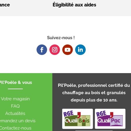
nance
Éligibilité aux aides
Suivez-nous !
Pil’Poêle & vous
Pil’Poêle, professionnel certifié du
chauffage au bois et granulés
Votre magasin
depuis plus de 10 ans.
FAQ
Actualités
mandez un devis
Contactez-nous