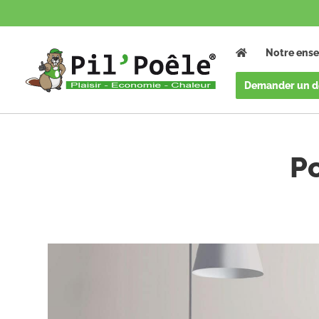
Notre ense
Demander un d
Accueil
/
Poêles à granulés
/
Melany
P