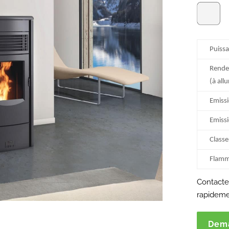
Puiss
Rend
(à all
Emiss
Emissi
Classe
Flamm
Contactez
rapideme
Dema