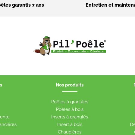
êles garantis 7 ans
Entretien et mainte
s
Nos produits
t
Poêles à granulés
Poêles à bois
vente
Inserts à granulés
nancières
Insert à bois
De
Chaudières