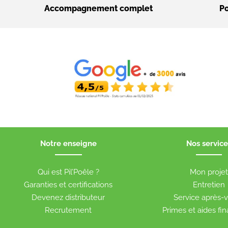
Accompagnement complet
Po
Notre enseigne
Nos service
Qui est Pil’Poêle ?
Mon proje
Garanties et certifications
Entretien
Devenez distributeur
Service après-
Recrutement
Primes et aides fi