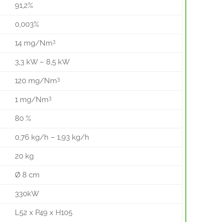
91,2%
0,003%
3
14 mg/Nm
3,3 kW – 8,5 kW
3
120 mg/Nm
3
1 mg/Nm
80 %
0,76 kg/h – 1,93 kg/h
20 kg
Ø 8 cm
330kW
L52 x P49 x H105