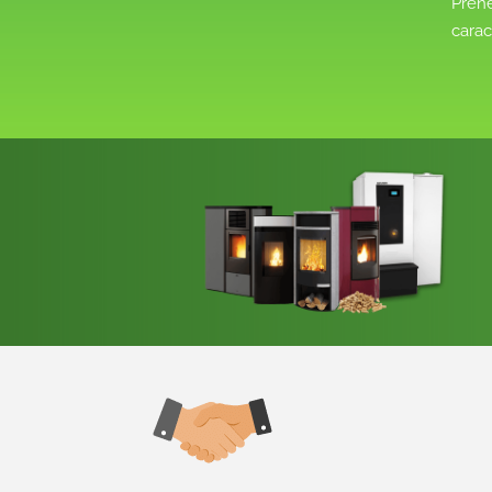
Prene
carac