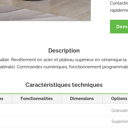
Contactez
rapideme
Dema
Description
isable. Revêtement en acier et plateau supérieur en céramique.la
e ou latérale). Commandes numériques, fonctionnement programma
Caractéristiques techniques
ns
Fonctionnalités
Dimensions
Options
Granulé
Superio