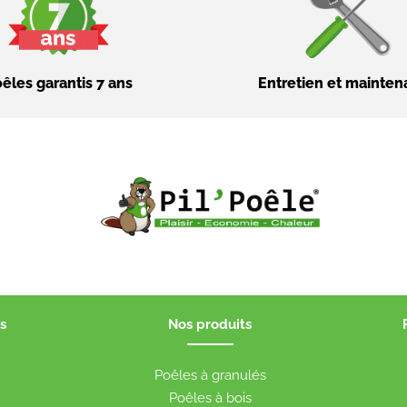
êles garantis 7 ans
Entretien et mainte
s
Nos produits
t
Poêles à granulés
Poêles à bois