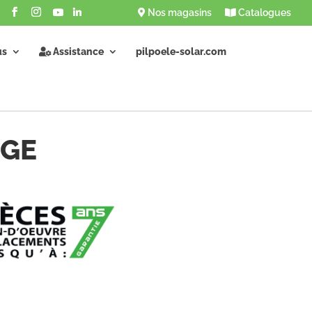
Nos magasins
Catalogues
us
Assistance
pilpoele-solar.com
NGE