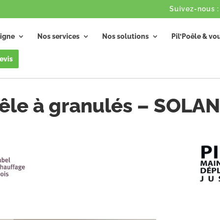
igne
Nos services
Nos solutions
Pil’Poêle & vo
evis
êle à granulés – SOLA