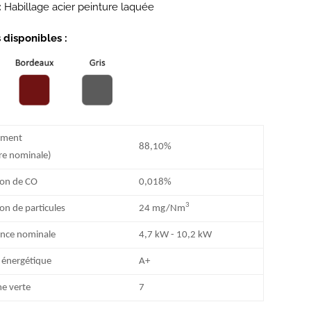
:
Habillage acier peinture laquée
 disponibles :
ement
88,10%
ure nominale)
ion de CO
0,018%
3
on de particules
24 mg/Nm
ance nominale
4,7 kW - 10,2 kW
 énergétique
A+
e verte
7