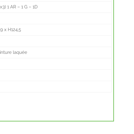
x3) 1 AR – 1 G – 1D
9 x H124,5
inture laquée