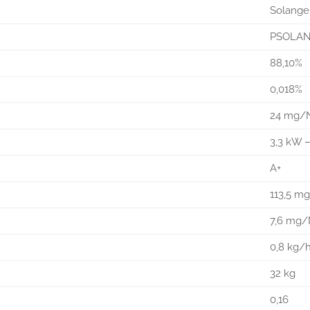
Solange
PSOLA
88,10%
0,018%
24 mg
3,3 kW –
A+
113,5 
7,6 mg
0,8 kg/h
32 kg
0,16