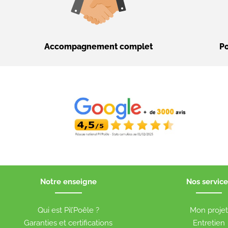
Accompagnement complet
Po
Notre enseigne
Nos service
Qui est Pil’Poêle ?
Mon proje
Garanties et certifications
Entretien