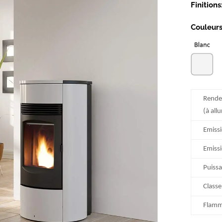
Finitions
Couleurs
Rend
(à all
Emiss
Emissi
Puiss
Classe
Flamm