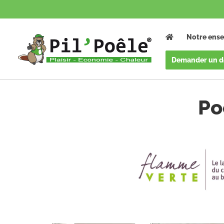
Notre ense
Demander un d
Accueil
/
Poêles à granulés
/
Solange
Po