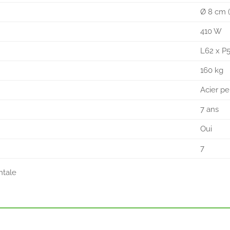
Ø 8 cm (
410 W
L62 x P5
160 kg
Acier pe
7 ans
Oui
7
ntale