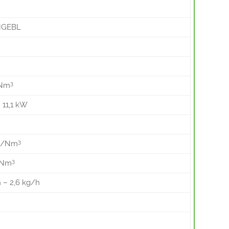
NGEBL
3
/Nm
 11,1 kW
3
mg/Nm
3
/Nm
 – 2,6 kg/h