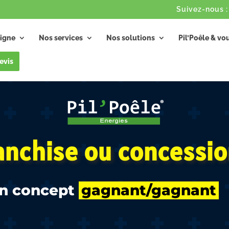
igne
Nos services
Nos solutions
Pil’Poêle & vo
evis
anchise ou concessio
un concept
gagnant/gagnant