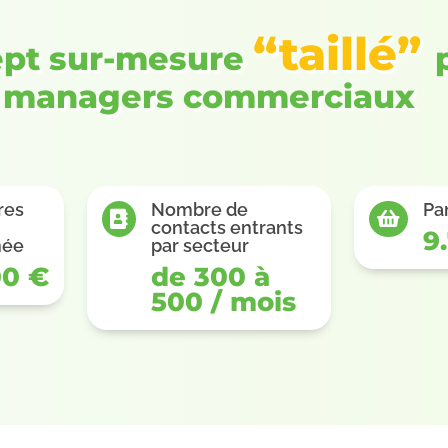
“taillé”
ept sur-mesure
managers commerciaux
ires
Nombre de
Pa


contacts entrants
9
née
par secteur
00 €
de 300 à
500 / mois