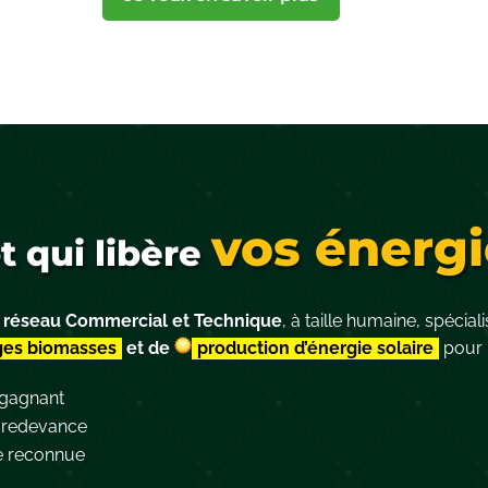
vos énergi
 qui libère
n
réseau Commercial et Technique
, à taille humaine, spécial
ges biomasses
et de
production d’énergie solaire
pour l
gagnant
e redevance
e reconnue