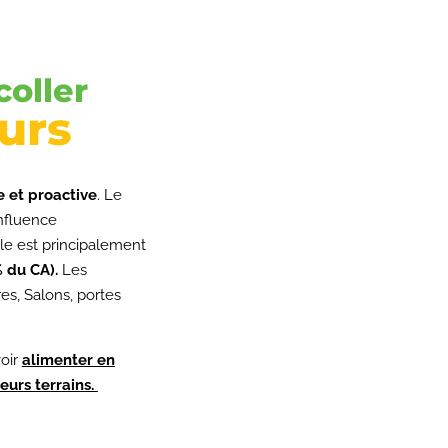
coller
urs
 et proactive
. Le
influence
le est principalement
% du CA).
Les
res, Salons, portes
voir
alimenter en
eurs terrains.