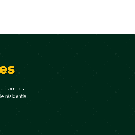
es
isé dans les
e résidentiel.