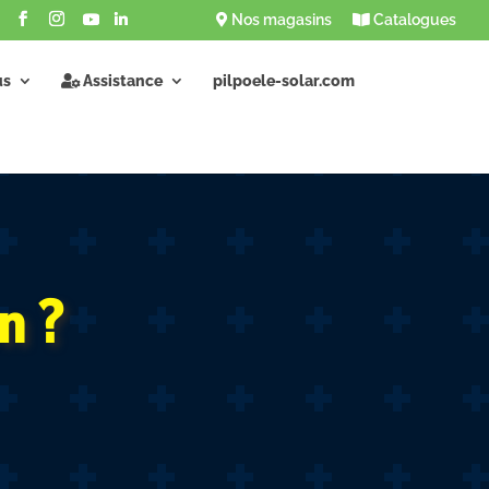
Nos magasins
Catalogues
us
Assistance
pilpoele-solar.com
n ?