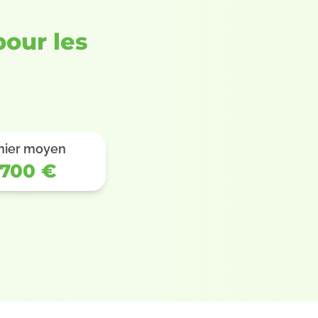
pour les
nier moyen
.700 €