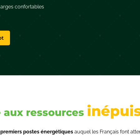
marges confortables
pt
inépui
 aux ressources
s
premiers postes énergétiques
auquel les Français font atte