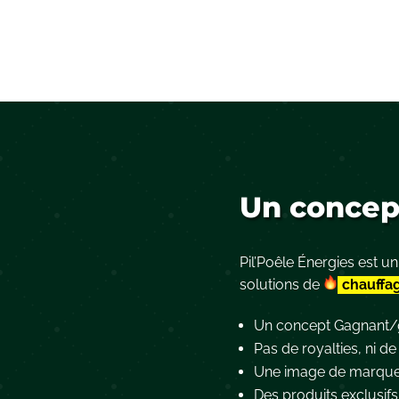
Un concept
Pil’Poêle Énergies est u
solutions de
chauffa
Un concept Gagnant/
Pas de royalties, ni d
Une image de marqu
Des produits exclusifs