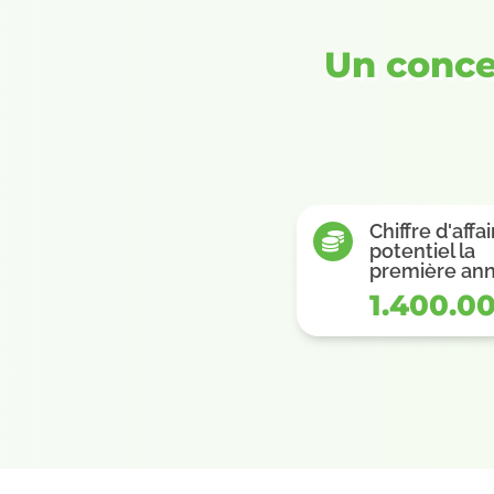
Un conc
Chiffre d'affa

potentiel la
première an
1.400.0