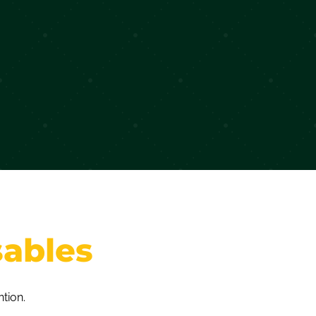
sables
ntion.