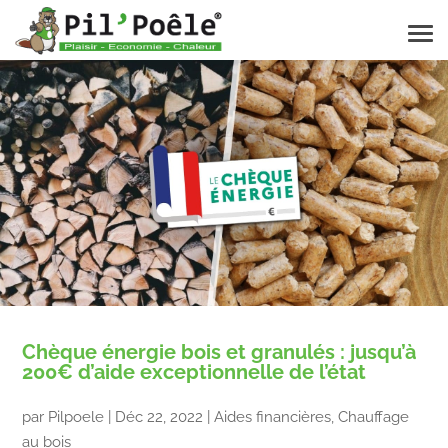
Chèque énergie bois et granulés : jusqu’à
200€ d’aide exceptionnelle de l’état
par
Pilpoele
|
Déc 22, 2022
|
Aides financières
,
Chauffage
au bois