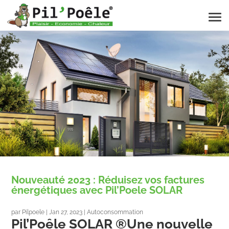
Nouveauté 2023 : Réduisez vos factures
énergétiques avec Pil’Poele SOLAR
par
Pilpoele
|
Jan 27, 2023
|
Autoconsommation
Pil’Poêle SOLAR ®Une nouvelle